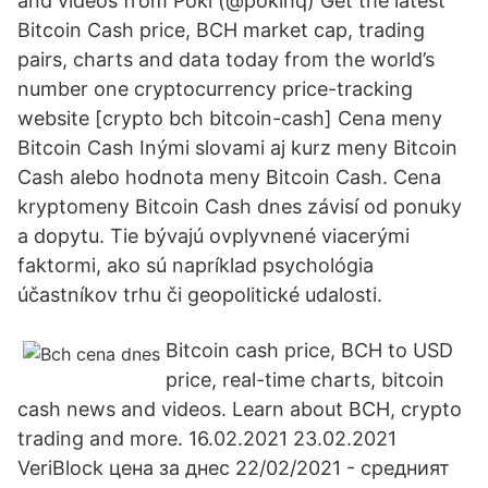
and videos from Poki (@pokihq) Get the latest
Bitcoin Cash price, BCH market cap, trading
pairs, charts and data today from the world’s
number one cryptocurrency price-tracking
website [crypto bch bitcoin-cash] Cena meny
Bitcoin Cash Inými slovami aj kurz meny Bitcoin
Cash alebo hodnota meny Bitcoin Cash. Cena
kryptomeny Bitcoin Cash dnes závisí od ponuky
a dopytu. Tie bývajú ovplyvnené viacerými
faktormi, ako sú napríklad psychológia
účastníkov trhu či geopolitické udalosti.
Bitcoin cash price, BCH to USD
price, real-time charts, bitcoin
cash news and videos. Learn about BCH, crypto
trading and more. 16.02.2021 23.02.2021
VeriBlock цена за днес 22/02/2021 - средният