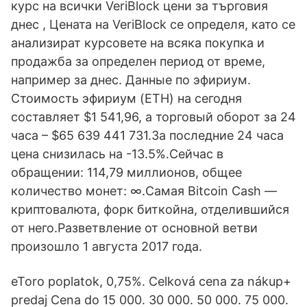
курс на всички VeriBlock цени за търговия
днес , Цената на VeriBlock се определя, като се
анализират курсовете на всяка покупка и
продажба за определен период от време,
например за днес. Данные по эфириум.
Стоимость эфириум (ETH) на сегодня
составляет $1 541,96, а торговый оборот за 24
часа – $65 639 441 731.За последние 24 часа
цена снизилась на -13.5%.Сейчас в
обращении: 114,79 миллионов, общее
количество монет: ∞.Самая Bitcoin Cash —
криптовалюта, форк биткойна, отделившийся
от него.Разветвление от основной ветви
произошло 1 августа 2017 года.
eToro poplatok, 0,75%. Celková cena za nákup+
predaj Cena do 15 000. 30 000. 50 000. 75 000.