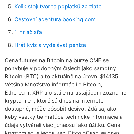
Kolik stojí tvorba poplatků za zlato
Cestovní agentura booking.com
1 inr až afa
Hrát kvíz a vydělávat peníze
Cena futures na Bitcoin na burze CME se
pohybuje v podobným číslech jako samotný
Bitcoin (BTC) a to aktuálně na úrovni $14135.
Většina Množstvo informácií o Bitcoin,
Ethereum, XRP a o stále narastajúcom zozname
kryptomien, ktoré sú dnes na internete
dostupné, môže pôsobiť desivo. Zdá sa, ako
keby všetky tie mätúce technické informácie a
údaje vytvárali viac „chaosu“ ako úžitku. Cena
kryptomien je jedna vec. BitcoinCash se dnes