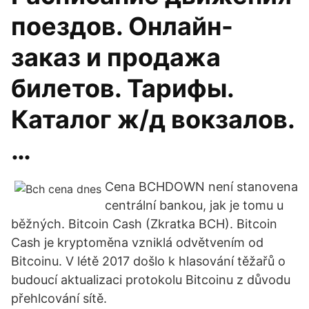
поездов. Онлайн-
заказ и продажа
билетов. Тарифы.
Каталог ж/д вокзалов.
…
Cena BCHDOWN není stanovena
centrální bankou, jak je tomu u
běžných. Bitcoin Cash (Zkratka BCH). Bitcoin
Cash je kryptoměna vzniklá odvětvením od
Bitcoinu. V létě 2017 došlo k hlasování těžařů o
budoucí aktualizaci protokolu Bitcoinu z důvodu
přehlcování sítě.