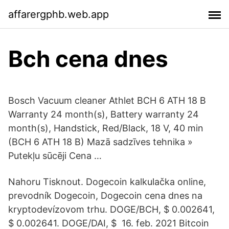
affarergphb.web.app
Bch cena dnes
Bosch Vacuum cleaner Athlet BCH 6 ATH 18 B
Warranty 24 month(s), Battery warranty 24
month(s), Handstick, Red/Black, 18 V, 40 min
(BCH 6 ATH 18 B) Mazā sadzīves tehnika »
Putekļu sūcēji Cena …
Nahoru Tisknout. Dogecoin kalkulačka online,
prevodník Dogecoin, Dogecoin cena dnes na
kryptodevízovom trhu. DOGE/BCH, $ 0.002641,
$ 0.002641. DOGE/DAI, $ 16. feb. 2021 Bitcoin