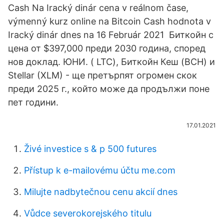
Cash Na Iracký dinár cena v reálnom čase,
výmenný kurz online na Bitcoin Cash hodnota v
Iracký dinár dnes na 16 Február 2021 Биткойн с
цена от $397,000 преди 2030 година, според
нов доклад. ЮНИ. ( LTC), Биткойн Кеш (BCH) и
Stellar (XLM) - ще претърпят огромен скок
преди 2025 г., който може да продължи поне
пет години.
17.01.2021
Živé investice s & p 500 futures
Přístup k e-mailovému účtu me.com
Milujte nadbytečnou cenu akcií dnes
Vůdce severokorejského titulu