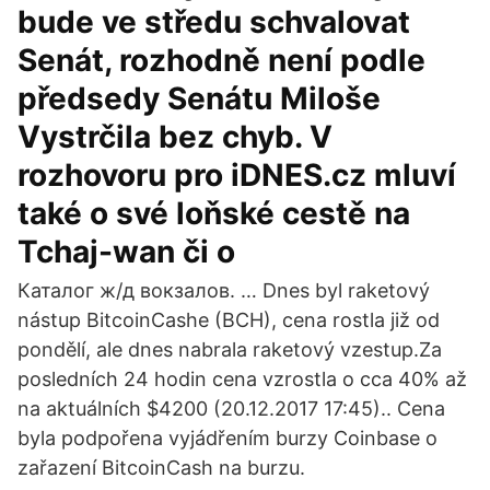
bude ve středu schvalovat
Senát, rozhodně není podle
předsedy Senátu Miloše
Vystrčila bez chyb. V
rozhovoru pro iDNES.cz mluví
také o své loňské cestě na
Tchaj-wan či o
Каталог ж/д вокзалов. … Dnes byl raketový
nástup BitcoinCashe (BCH), cena rostla již od
pondělí, ale dnes nabrala raketový vzestup.Za
posledních 24 hodin cena vzrostla o cca 40% až
na aktuálních $4200 (20.12.2017 17:45).. Cena
byla podpořena vyjádřením burzy Coinbase o
zařazení BitcoinCash na burzu.