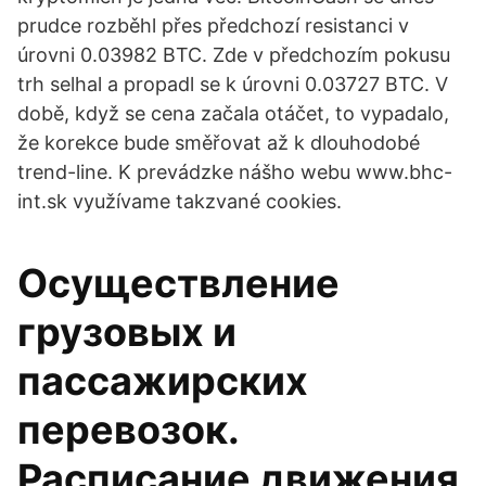
prudce rozběhl přes předchozí resistanci v
úrovni 0.03982 BTC. Zde v předchozím pokusu
trh selhal a propadl se k úrovni 0.03727 BTC. V
době, když se cena začala otáčet, to vypadalo,
že korekce bude směřovat až k dlouhodobé
trend-line. K prevádzke nášho webu www.bhc-
int.sk využívame takzvané cookies.
Осуществление
грузовых и
пассажирских
перевозок.
Расписание движения