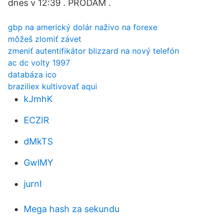
dnes v 12:39 . PRODÁM .
gbp na americký dolár naživo na forexe
môžeš zlomiť závet
zmeniť autentifikátor blizzard na nový telefón
ac dc volty 1997
databáza ico
braziliex kultivovať aqui
kJmhK
ECZIR
dMkTS
GwlMY
jurnI
Mega hash za sekundu