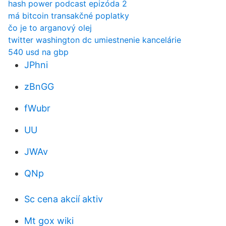
hash power podcast epizóda 2
má bitcoin transakčné poplatky
čo je to arganový olej
twitter washington dc umiestnenie kancelárie
540 usd na gbp
JPhni
zBnGG
fWubr
UU
JWAv
QNp
Sc cena akcií aktiv
Mt gox wiki